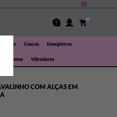
0
méticos
Cuecas
Energéticos
uplementos
Vibradores
CAVALINHO COM ALÇAS EM
RA