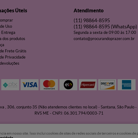
mações Úteis
Atendimento
(11)
98864-8595
omprar
(11)
98864-8595
(WhatsApp)
de Uso
e Entrega
Segunda a sexta de 09:00 às 17:00
a dos produtos
contato@procurandoprazer.com.br
nça
 de Frete Grátis
 de Privacidade
 devoluções
va , 306, conjunto 35 (Não atendemos clientes no local)
-
Santana, São Paulo
-
RVS ME - CNPJ: 06.301.794/0003-71
 em nosso site. Isso inclui cookies de sites de redes sociais de terceiros e cookies d
ivacidade
.
LOJA VIRTUAL CRIADA POR