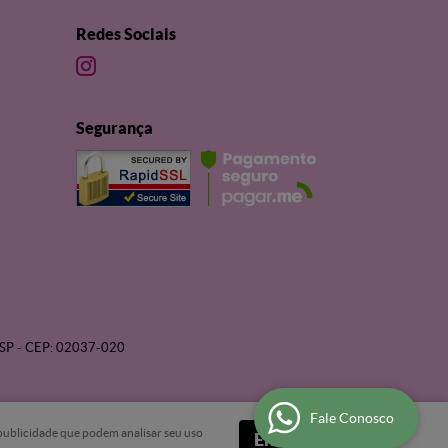
Redes Sociais
Segurança
SP
-
CEP: 02037-020
Fale Conosco
e publicidade que podem analisar seu uso
Entendi