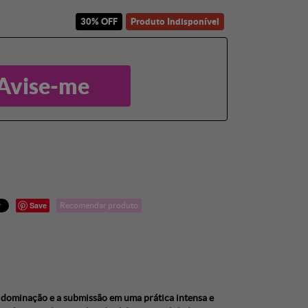
30% OFF
Produto Indisponível
Avise-me
Save
Recomendar produto
a dominação e a submissão em uma prática intensa e