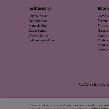
Institucional
Infor
Página Inicial
Como C
Fale Conosco
Termos 
Mapa do Site
Fretes 
Quem Somos
Garanti
Onde estamos
Segura
Indique nossa Loja
Politica
Política
Troca e
Rua Conselheiro Sarai
Usamos cookies para garantir que oferecemos a melhor experiência
deste site. Para mais informações, consulte nossa
Política de pr