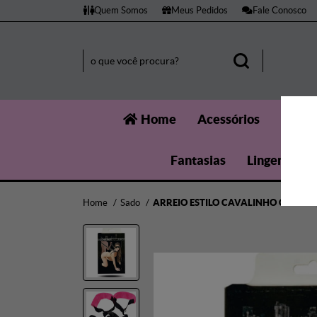
Quem Somos
Meus Pedidos
Fale Conosco
Home
Acessórios
Aumen
Fantasias
Lingerie
Home
Sado
ARREIO ESTILO CAVALINHO COM ALÇ