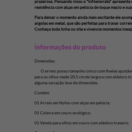
prazerosa. Pensando nisso a "InNamorata" apresenta u
resistência com alças em pelúcia de toque macio e su
Para deixar o momento ainda mais excitante ele acomp
argolas em metal, que são perfeitas para travar corre
Conheça toda linha no site e vivencie momentos inexp
informações do produto
Dimensões:
O arreio possui tamanho único com fivelas ajustávei
para os olhos mede 20,5 cm de largura com elástico t
alguma variação leve de dimensões.
Contém:
01 Arreio em Nylon com alças em pelúcia;
01 Coleira em couro ecológico;
01 Venda para olhos em couro com elástico traseiro.