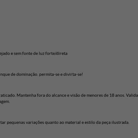
jado e sem fonte de luz forte/direta
nque de dominação. permita-se e divirta-se!
icado. Mantenha fora do alcance e visão de menores de 18 anos. Validad
lagem.
r pequenas variações quanto ao material e estilo da peça ilustrada.