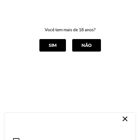
0
Você tem mais de 18 anos?
CATEGORIAS
SIM
NÃO
CONJUNTO LUXO
Home
Lingerie
CONJUNTO LUXO
ORDENAR POR
Selecione
×