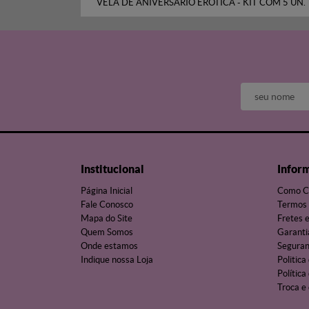
VELA DE ANIVERSÁRIO ERÓTICA - KIT COM 5 UN.
Institucional
Infor
Página Inicial
Como C
Fale Conosco
Termos 
Mapa do Site
Fretes 
Quem Somos
Garanti
Onde estamos
Segura
Indique nossa Loja
Politica
Política
Troca e