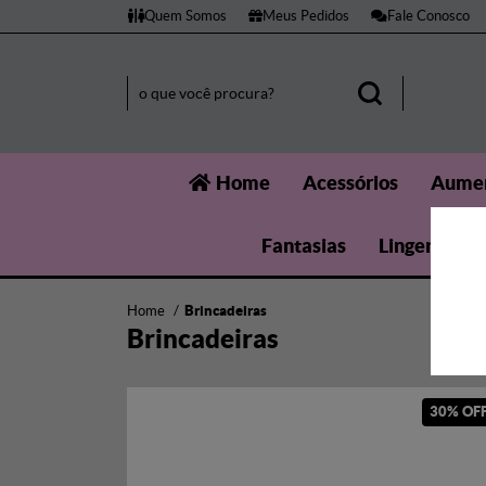
Quem Somos
Meus Pedidos
Fale Conosco
Home
Acessórios
Aumen
Fantasias
Lingerie
Home
Brincadeiras
Brincadeiras
30% OF