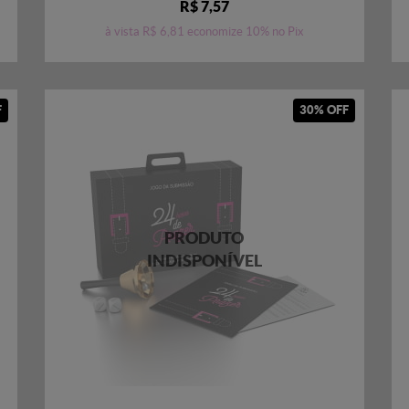
R$ 7,57
à vista
R$ 6,81
economize
10%
no Pix
F
30% OFF