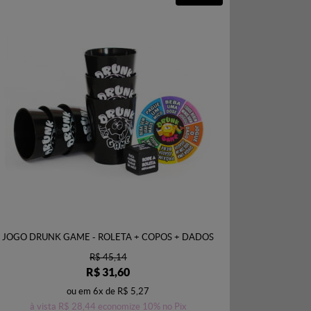
JOGO DRUNK GAME - ROLETA + COPOS + DADOS
R$ 45,14
R$ 31,60
ou em
6x
de
R$ 5,27
à vista
R$ 28,44
economize
10%
no Pix