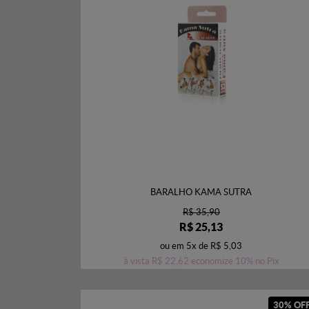
BARALHO KAMA SUTRA
R$ 35,90
R$ 25,13
ou em
5x
de
R$ 5,03
à vista
R$ 22,62
economize
10%
no Pix
30% OF