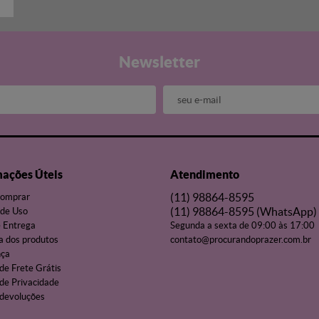
Newsletter
mações Úteis
Atendimento
(11)
98864-8595
omprar
(11)
98864-8595
(WhatsApp)
de Uso
e Entrega
Segunda a sexta de 09:00 às 17:00
a dos produtos
contato@procurandoprazer.com.br
nça
 de Frete Grátis
 de Privacidade
 devoluções