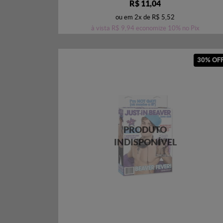
R$ 11,04
ou em
2x
de
R$ 5,52
à vista
R$ 9,94
economize
10%
no Pix
30% OF