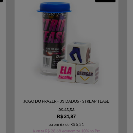
JOGO DO PRAZER - 03 DADOS - STREAP TEASE
R$ 45,53
R$ 31,87
ou em
6x
de
R$ 5,31
à vista
R$ 28,68
economize
10%
no Pix