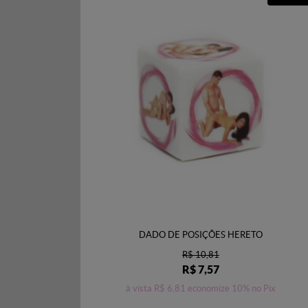
DADO DE POSIÇÕES HERETO
R$ 10,81
R$ 7,57
à vista
R$ 6,81
economize
10%
no Pix