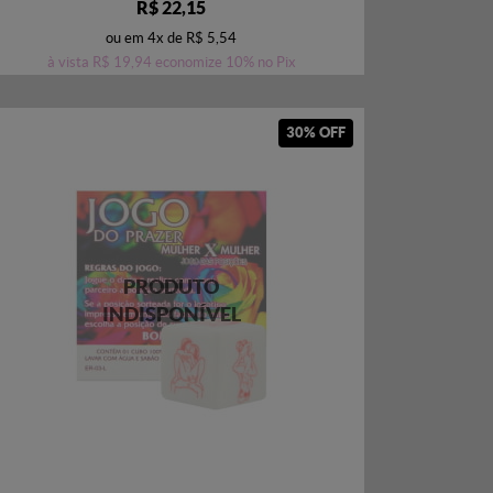
R$ 22,15
ou em
4x
de
R$ 5,54
à vista
R$ 19,94
economize
10%
no Pix
30% OFF