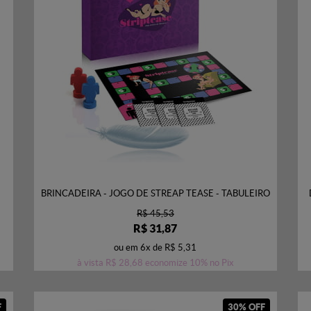
BRINCADEIRA - JOGO DE STREAP TEASE - TABULEIRO
R$ 45,53
R$ 31,87
ou em
6x
de
R$ 5,31
à vista
R$ 28,68
economize
10%
no Pix
F
30% OFF