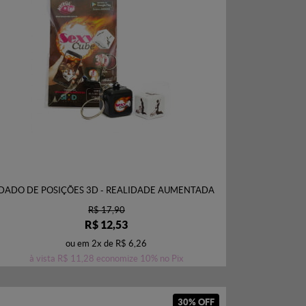
DADO DE POSIÇÕES 3D - REALIDADE AUMENTADA
R$ 17,90
R$ 12,53
ou em
2x
de
R$ 6,26
à vista
R$ 11,28
economize
10%
no Pix
30% OFF