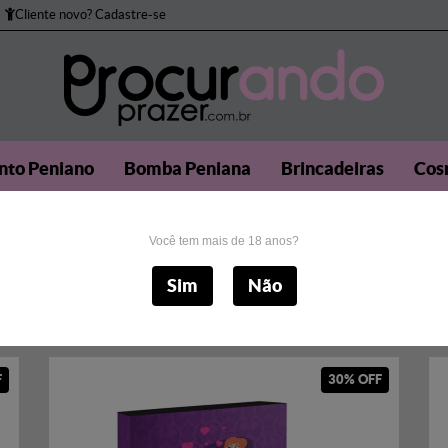
Cliente novo? Cadastre-se
to Peniano
Bomba Peniana
Brincadeiras
Cos
Masturbadores
Próteses
Sado
Sexo Anal
S
Você tem mais de 18 anos?
Sim
Não
F
30% OFF