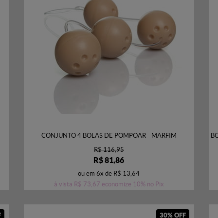
CONJUNTO 4 BOLAS DE POMPOAR - MARFIM
B
R$ 116,95
R$ 81,86
ou em
6x
de
R$ 13,64
à vista
R$ 73,67
economize
10%
no Pix
F
30% OFF