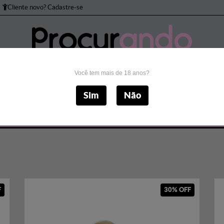
Cliente novo? Cadastre-se
Você tem mais de 18 anos?
to Peniano
Bomba Peniana
Brincadeiras
Cos
Sim
Não
Masturbadores
Próteses
Sado
Sexo Anal
S
F
30% OFF