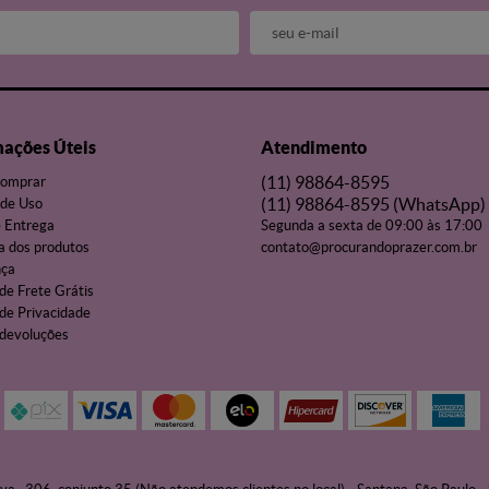
mações Úteis
Atendimento
(11)
98864-8595
omprar
(11)
98864-8595
(WhatsApp)
de Uso
e Entrega
Segunda a sexta de 09:00 às 17:00
a dos produtos
contato@procurandoprazer.com.br
nça
 de Frete Grátis
 de Privacidade
 devoluções