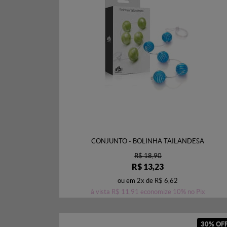
CONJUNTO - BOLINHA TAILANDESA
R$ 18,90
R$ 13,23
ou em
2x
de
R$ 6,62
à vista
R$ 11,91
economize
10%
no Pix
30% OF