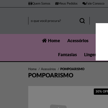
Quem Somos
Meus Pedidos
Fale Conosco
Home
Acessórios
Aumen
Fantasias
Lingerie
Home
Acessórios
POMPOARISMO
POMPOARISMO
30% OF