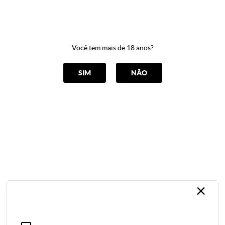
0
Você tem mais de 18 anos?
CATEGORIAS
SIM
NÃO
Cuecas
Home
Cuecas
ORDENAR POR
Selecione
×