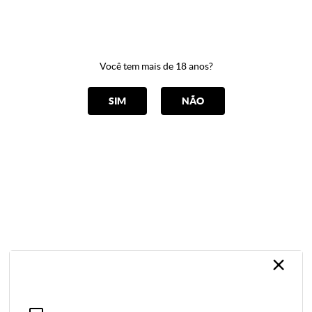
0
Você tem mais de 18 anos?
CATEGORIAS
SIM
NÃO
SUNGÃO
Home
Cuecas
SUNGÃO
ORDENAR POR
Selecione
×