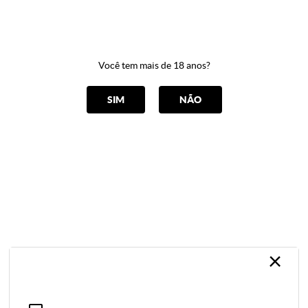
0
Você tem mais de 18 anos?
CATEGORIAS
SIM
NÃO
COM CONTROLE
Home
Vibradores
COM CONTROLE
ORDENAR POR
Selecione
×