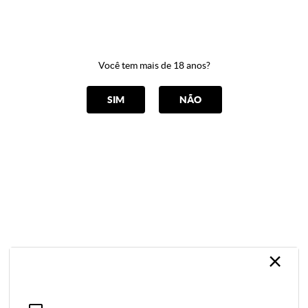
0
Você tem mais de 18 anos?
CATEGORIAS
SIM
NÃO
CAPA PENIANA
Home
Aumento Peniano
CAPA PENIANA
ORDENAR POR
Selecione
×