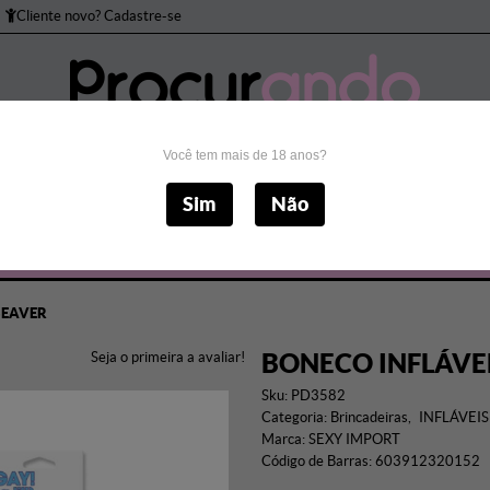
Cliente novo? Cadastre-se
Você tem mais de 18 anos?
to Peniano
Bomba Peniana
Brincadeiras
Cos
Sim
Não
Masturbadores
Próteses
Sado
Sexo Anal
S
BEAVER
BONECO INFLÁVEL
Seja o primeira a avaliar!
Sku:
PD3582
Categoria:
Brincadeiras
INFLÁVEIS
Marca:
SEXY IMPORT
Código de Barras:
603912320152