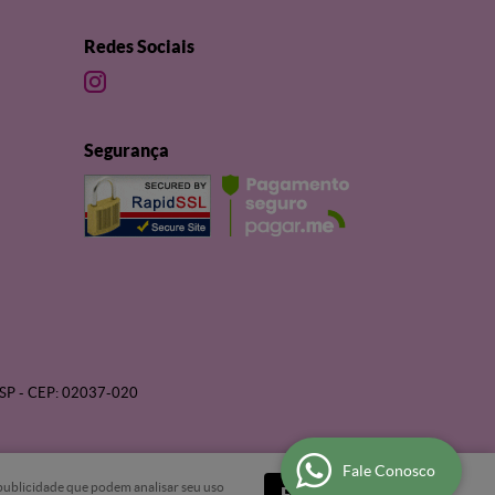
Redes Sociais
Segurança
SP
-
CEP: 02037-020
Fale Conosco
e publicidade que podem analisar seu uso
Entendi