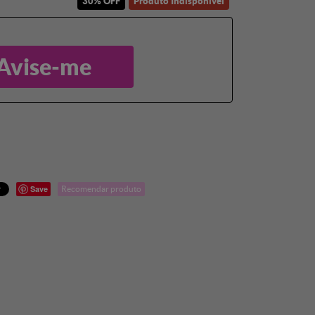
30% OFF
Produto Indisponível
Avise-me
Save
Recomendar produto