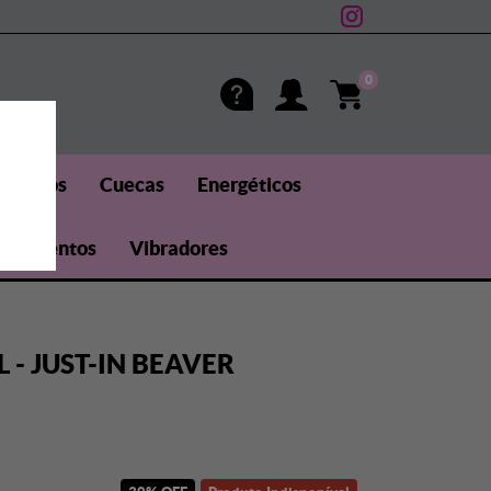
0
méticos
Cuecas
Energéticos
uplementos
Vibradores
 - JUST-IN BEAVER