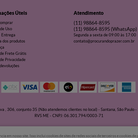
mações Úteis
Atendimento
(11)
98864-8595
omprar
(11)
98864-8595
(WhatsApp)
de Uso
e Entrega
Segunda a sexta de 09:00 às 17:00
a dos produtos
contato@procurandoprazer.com.br
nça
 de Frete Grátis
 de Privacidade
 devoluções
va , 306, conjunto 35 (Não atendemos clientes no local)
-
Santana, São Paulo
-
RVS ME - CNPJ: 06.301.794/0003-71
 em nosso site. Isso inclui cookies de sites de redes sociais de terceiros e cookies d