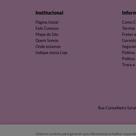
Institucional
Infor
Página Inicial
Como C
Fale Conosco
Termos 
Mapa do Site
Fretes 
Quem Somos
Garanti
Onde estamos
Segura
Indique nossa Loja
Politica
Política
Troca e
Rua Conselheiro Sarai
Usamos cookies para garantir que oferecemos a melhor experiência