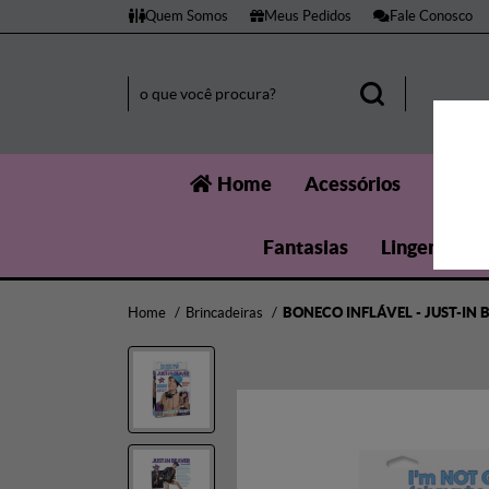
Quem Somos
Meus Pedidos
Fale Conosco
Home
Acessórios
Aumen
Fantasias
Lingerie
Home
Brincadeiras
BONECO INFLÁVEL - JUST-IN 