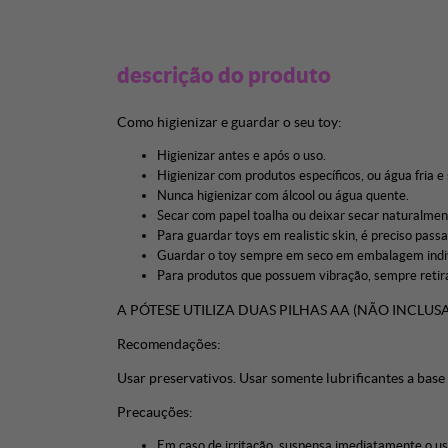
descrição do produto
Como higienizar e guardar o seu toy:
Higienizar antes e após o uso.
Higienizar com produtos específicos, ou água fria e
Nunca higienizar com álcool ou água quente.
Secar com papel toalha ou deixar secar naturalmen
Para guardar toys em realistic skin, é preciso pass
Guardar o toy sempre em seco em embalagem indivi
Para produtos que possuem vibração, sempre retira
A PÓTESE UTILIZA DUAS PILHAS AA (NÃO INCLUSA
Recomendações:
Usar preservativos. Usar somente lubrificantes a base 
Precauções:
Em caso de irritação, suspensa imediatamente o u