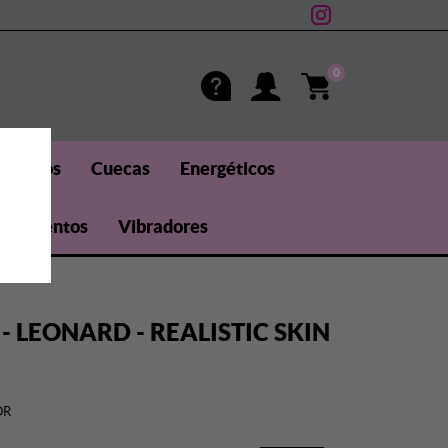
0
méticos
Cuecas
Energéticos
uplementos
Vibradores
- LEONARD - REALISTIC SKIN
OR