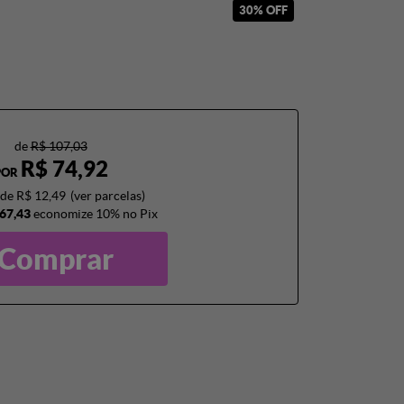
30% OFF
de
R$ 107,03
R$ 74,92
POR
de
R$ 12,49
(ver parcelas)
67,43
economize
10%
no Pix
Comprar