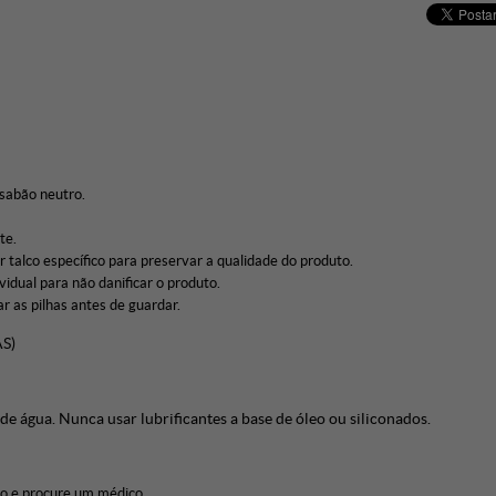
 sabão neutro.
te.
ar talco específico para preservar a qualidade do produto.
dual para não danificar o produto.
r as pilhas antes de guardar.
S)
de água. Nunca usar lubrificantes a base de óleo ou siliconados.
so e procure um médico.