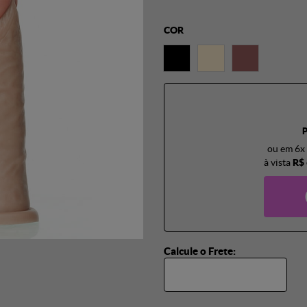
COR
ou em
6x
à vista
R$ 
Calcule o Frete: