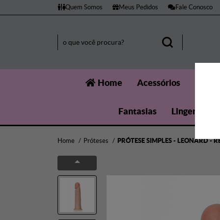
Quem Somos
Meus Pedidos
Fale Conosco
Home
Acessórios
Aumen
Fantasias
Lingerie
Home
Próteses
PRÓTESE SIMPLES - LEONARD - R