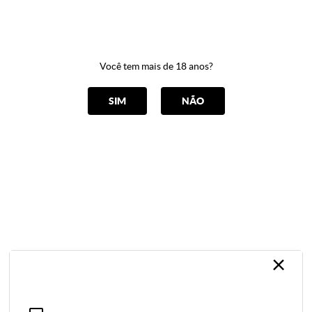
0
Você tem mais de 18 anos?
CATEGORIAS
SIM
NÃO
Solicite um Orçamento
Home
Solicite um Orçamento
Utilize o formulário abaixo para solicitar um
orçamento!
×
Newsletter