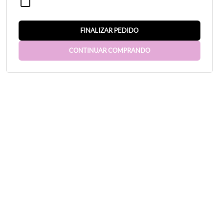
CADASTRAR
FINALIZAR PEDIDO
CONTINUAR COMPRANDO
Atendimento
(11)
98864-8595
(11)
98864-8595
(WhatsApp)
Segunda a sexta de 09:00 às 17:00
contato@procurandoprazer.com.br
Redes Sociais
Formas de Pagamento
Usamos cookies para garantir que oferecemos a melhor experiência em nosso
site. Isso inclui cookies de sites de redes sociais de terceiros e cookies de
publicidade que podem analisar seu uso deste site. Para mais informações,
consulte nossa
Política de privacidade
.