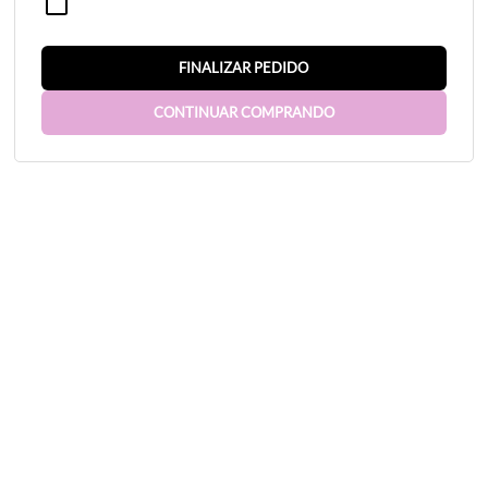
CADASTRAR
FINALIZAR PEDIDO
CONTINUAR COMPRANDO
Atendimento
(11)
98864-8595
(11)
98864-8595
(WhatsApp)
Segunda a sexta de 09:00 às 17:00
contato@procurandoprazer.com.br
Redes Sociais
Formas de Pagamento
Usamos cookies para garantir que oferecemos a melhor experiência em nosso
site. Isso inclui cookies de sites de redes sociais de terceiros e cookies de
publicidade que podem analisar seu uso deste site. Para mais informações,
consulte nossa
Política de privacidade
.