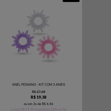
ANEL PENIANO - KIT COM 3 ANÉIS
R$ 27,68
R$ 19,38
ou em
3x
de
R$ 6,46
à vista
R$ 17,44
economize
10%
no Pix