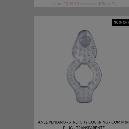
à vista
R$ 39,30
economize
10%
no Pix
30% OF
ANEL PENIANO - STRETCHY COCKRING - COM MIN
PLUG - TRANSPARENTE