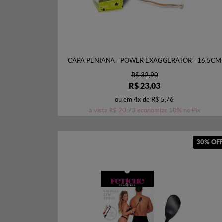
CAPA PENIANA - POWER EXAGGERATOR - 16,5CM
R$ 32,90
R$ 23,03
ou em
4x
de
R$ 5,76
à vista
R$ 20,73
economize
10%
no Pix
30% OF