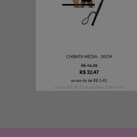
CHIBATA MÉDIA - 30CM
R$ 46,38
R$ 32,47
ou em
6x
de
R$ 5,41
à vista
R$ 29,22
economize
10%
no Pix