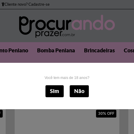
Cliente novo? Cadastre-se
to Peniano
Bomba Peniana
Brincadeiras
Cos
Masturbadores
Próteses
Sado
Sexo Anal
S
Você tem mais de 18 anos?
Sim
Não
F
30% OFF