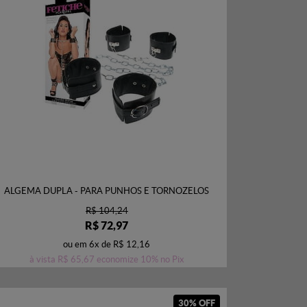
ALGEMA DUPLA - PARA PUNHOS E TORNOZELOS
R$ 104,24
R$ 72,97
ou em
6x
de
R$ 12,16
à vista
R$ 65,67
economize
10%
no Pix
30% OFF