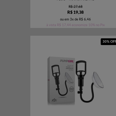
R$ 27,68
R$ 19,38
ou em
3x
de
R$ 6,46
à vista
R$ 17,44
economize
10%
no Pix
30% OF