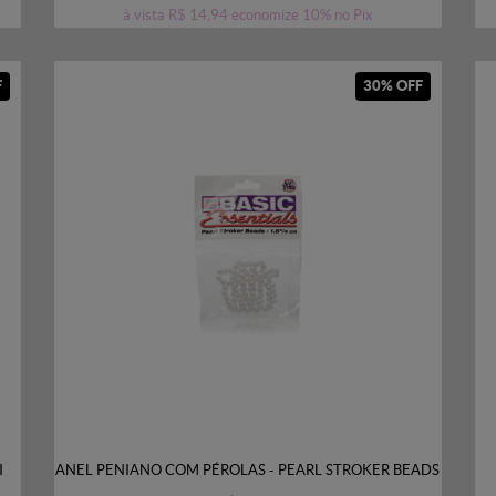
à vista
R$ 14,94
economize
10%
no Pix
F
30% OFF
I
ANEL PENIANO COM PÉROLAS - PEARL STROKER BEADS