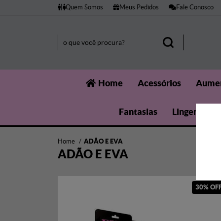
Quem Somos
Meus Pedidos
Fale Conosco
Home
Acessórios
Aumen
Fantasias
Lingerie
Home
ADÃO E EVA
ADÃO E EVA
30% OF