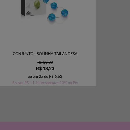
CONJUNTO - BOLINHA TAILANDESA
R$ 18,90
R$ 13,23
ou em
2x
de
R$ 6,62
à vista
R$ 11,91
economize
10%
no Pix