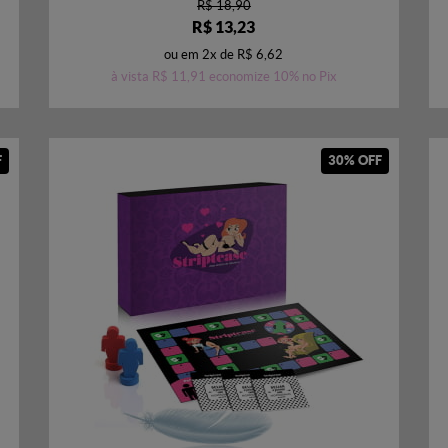
R$ 18,90
R$ 13,23
ou em
2x
de
R$ 6,62
à vista
R$ 11,91
economize
10%
no Pix
F
30% OFF