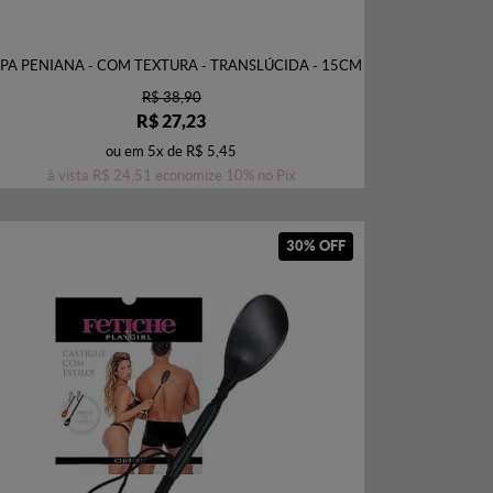
PA PENIANA - COM TEXTURA - TRANSLÚCIDA - 15CM
R$ 38,90
R$ 27,23
ou em
5x
de
R$ 5,45
à vista
R$ 24,51
economize
10%
no Pix
30% OFF