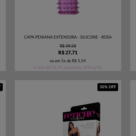
CAPA PENIANA EXTENSORA - SILICONE - ROSA
R$ 39,58
R$ 27,71
ou em
5x
de
R$ 5,54
à vista
R$ 24,94
economize
10%
no Pix
F
30% OFF