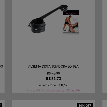
AS
ALGEMA DISTANCIADORA LONGA
R$ 73,90
R$ 51,73
ou em
6x
de
R$ 8,62
à vista
R$ 46,56
economize
10%
no Pix
F
30% OFF