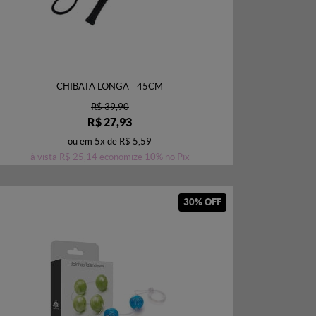
CHIBATA LONGA - 45CM
R$ 39,90
R$ 27,93
ou em
5x
de
R$ 5,59
à vista
R$ 25,14
economize
10%
no Pix
30% OFF