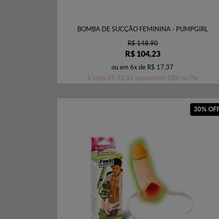
BOMBA DE SUCÇÃO FEMININA - PUMPGIRL
R$ 148,90
R$ 104,23
ou em
6x
de
R$ 17,37
à vista
R$ 93,81
economize
10%
no Pix
30% OF