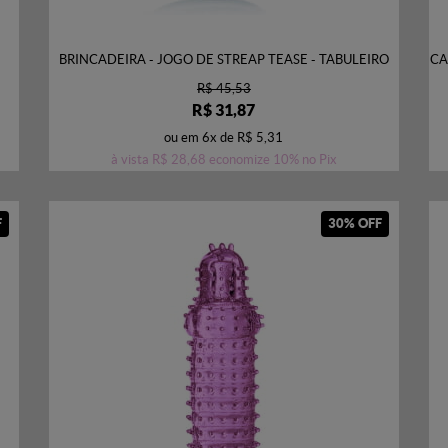
BRINCADEIRA - JOGO DE STREAP TEASE - TABULEIRO
CA
R$ 45,53
R$ 31,87
ou em
6x
de
R$ 5,31
à vista
R$ 28,68
economize
10%
no Pix
F
30% OFF