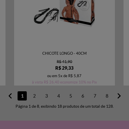
CHICOTE LONGO - 40CM
R$ 41,90
R$ 29,33
ou em
5x
de
R$ 5,87
à vista
R$ 26,40
economize
10%
no Pix
1
2
3
4
5
6
7
8
Página 1 de 8, exibindo 18 produtos de um total de 128.