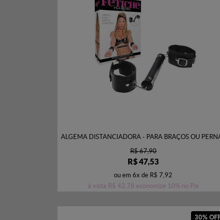
ALGEMA DISTANCIADORA - PARA BRAÇOS OU PERN
R$ 67,90
R$ 47,53
ou em
6x
de
R$ 7,92
à vista
R$ 42,78
economize
10%
no Pix
30% OF