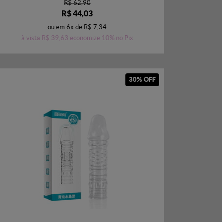
R$ 62,90
R$ 44,03
ou em
6x
de
R$ 7,34
à vista
R$ 39,63
economize
10%
no Pix
30% OFF