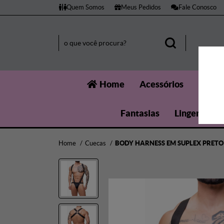
Quem Somos
Meus Pedidos
Fale Conosco
Home
Acessórios
Aumen
Fantasias
Lingerie
Home
Cuecas
BODY HARNESS EM SUPLEX PRETO