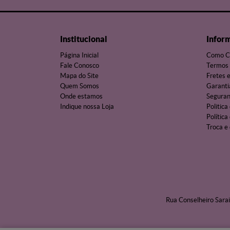
Institucional
Infor
Página Inicial
Como C
Fale Conosco
Termos 
Mapa do Site
Fretes 
Quem Somos
Garanti
Onde estamos
Segura
Indique nossa Loja
Politica
Política
Troca e
Rua Conselheiro Sarai