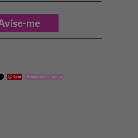
Avise-me
Save
Recomendar produto