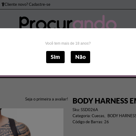
Cliente novo? Cadastre-se
Você tem mais de 18 anos?
to Peniano
Bomba Peniana
Brincadeiras
Cos
Sim
Não
Masturbadores
Próteses
Sado
Sexo Anal
S
BODY HARNESS E
Seja o primeira a avaliar!
Sku:
SSD026A
Categoria:
Cuecas
BODY HARNES
Código de Barras:
26