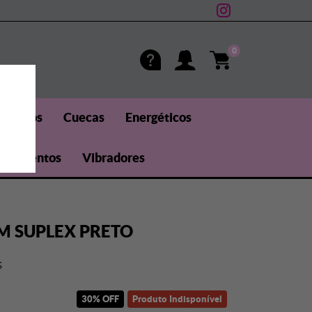
0
méticos
Cuecas
Energéticos
uplementos
Vibradores
M SUPLEX PRETO
S
30% OFF
Produto Indisponível