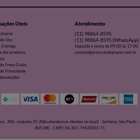
mações Úteis
Atendimento
(11)
98864-8595
omprar
(11)
98864-8595
(WhatsApp)
de Uso
e Entrega
Segunda a sexta de 09:00 às 17:00
a dos produtos
contato@procurandoprazer.com.br
nça
 de Frete Grátis
 de Privacidade
 devoluções
va , 306, conjunto 35 (Não atendemos clientes no local)
-
Santana, São Paulo
-
RVS ME - CNPJ: 06.301.794/0003-71