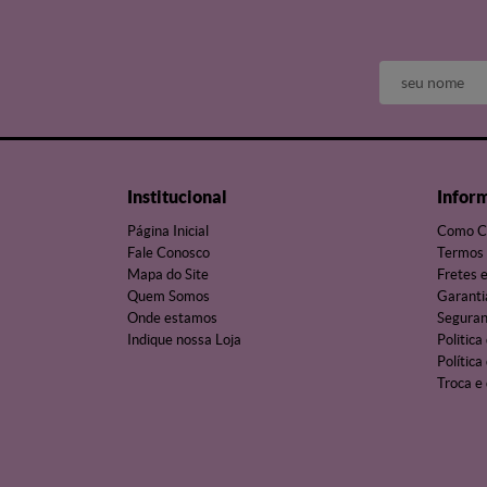
Institucional
Infor
Página Inicial
Como C
Fale Conosco
Termos 
Mapa do Site
Fretes 
Quem Somos
Garanti
Onde estamos
Segura
Indique nossa Loja
Politica
Política
Troca e