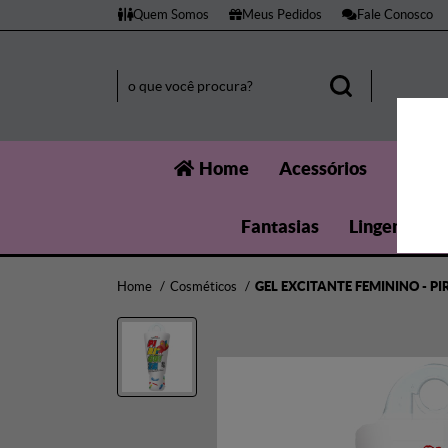
Quem Somos
Meus Pedidos
Fale Conosco
Home
Acessórios
Aumen
Fantasias
Lingerie
Home
Cosméticos
GEL EXCITANTE FEMININO - P