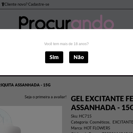
Cliente novo? Cadastre-se
Você tem mais de 18 anos?
to Peniano
Bomba Peniana
Brincadeiras
Cos
Sim
Não
Masturbadores
Próteses
Sado
Sexo Anal
S
IRIQUITA ASSANHADA - 15G
GEL EXCITANTE F
Seja o primeira a avaliar!
ASSANHADA - 15
Sku:
HC715
Categoria:
Cosméticos
EXCITANTE
Marca:
HOT FLOWERS