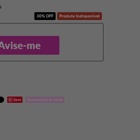
4
30% OFF
Produto Indisponível
Avise-me
Save
Recomendar produto