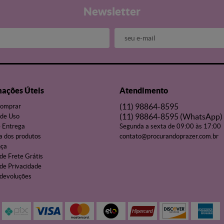
Newsletter
mações Úteis
Atendimento
(11)
98864-8595
omprar
(11)
98864-8595
(WhatsApp)
de Uso
e Entrega
Segunda a sexta de 09:00 às 17:00
a dos produtos
contato@procurandoprazer.com.br
nça
 de Frete Grátis
 de Privacidade
 devoluções