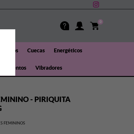
0
méticos
Cuecas
Energéticos
uplementos
Vibradores
EMININO - PIRIQUITA
G
S FEMININOS