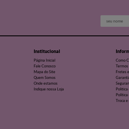
Institucional
Infor
Página Inicial
Como C
Fale Conosco
Termos 
Mapa do Site
Fretes 
Quem Somos
Garanti
Onde estamos
Segura
Indique nossa Loja
Politica
Política
Troca e