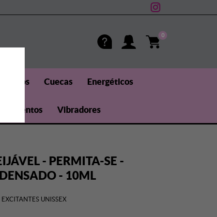
0
méticos
Cuecas
Energéticos
uplementos
Vibradores
IJÁVEL - PERMITA-SE -
NDENSADO - 10ML
EXCITANTES UNISSEX