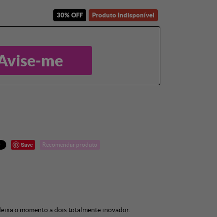
30% OFF
Produto Indisponível
Avise-me
Save
Recomendar produto
 deixa o momento a dois totalmente inovador.