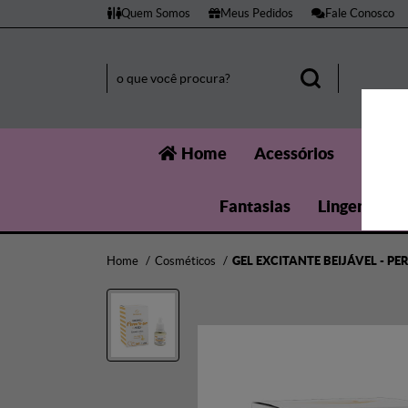
Quem Somos
Meus Pedidos
Fale Conosco
Home
Acessórios
Aumen
Fantasias
Lingerie
Home
Cosméticos
GEL EXCITANTE BEIJÁVEL - P