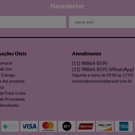
Newsletter
mações Úteis
Atendimento
(11)
98864-8595
omprar
(11)
98864-8595
(WhatsApp)
de Uso
e Entrega
Segunda a sexta de 09:00 às 17:00
a dos produtos
contato@procurandoprazer.com.br
nça
 de Frete Grátis
 de Privacidade
 devoluções