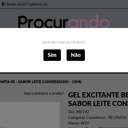
Cliente novo? Cadastre-se
Você tem mais de 18 anos?
to Peniano
Bomba Peniana
Brincadeiras
Cos
Sim
Não
Masturbadores
Próteses
Sado
Sexo Anal
S
ERMITA-SE - SABOR LEITE CONDENSADO - 10ML
GEL EXCITANTE BE
Seja o primeira a avaliar!
SABOR LEITE CO
Sku:
IN0192
Categoria:
Cosméticos
BEIJÁVEIS
Marca:
INTT