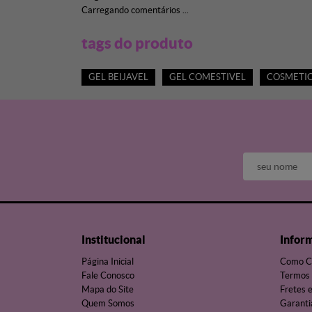
Carregando comentários ...
tags do produto
GEL BEIJAVEL
GEL COMESTIVEL
COSMETI
Institucional
Infor
Página Inicial
Como C
Fale Conosco
Termos 
Mapa do Site
Fretes 
Quem Somos
Garanti