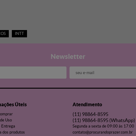
COS
INTT
Newsletter
mações Úteis
Atendimento
(11)
98864-8595
omprar
(11)
98864-8595
(WhatsApp)
de Uso
e Entrega
Segunda a sexta de 09:00 às 17:00
a dos produtos
contato@procurandoprazer.com.br