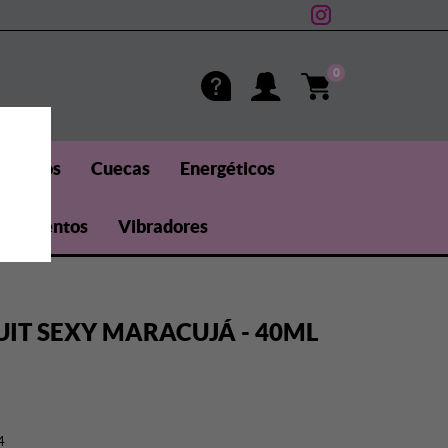
0
méticos
Cuecas
Energéticos
uplementos
Vibradores
RUIT SEXY MARACUJÁ - 40ML
4