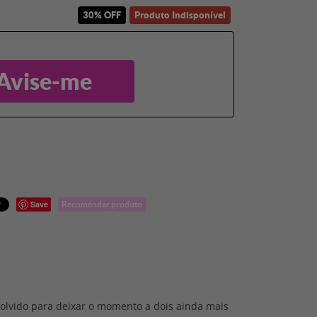
30% OFF
Produto Indisponível
Avise-me
Save
Recomendar produto
olvido para deixar o momento a dois ainda mais