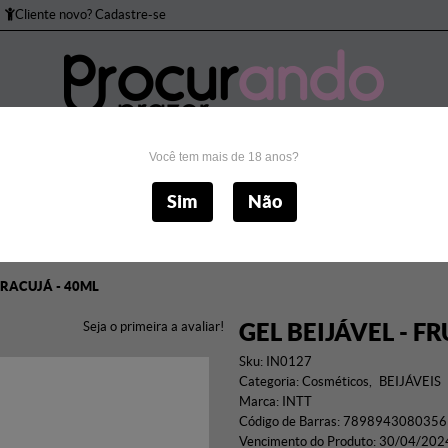
Cliente novo? Cadastre-se
Você tem mais de 18 anos?
to Peniano
Bomba Peniana
Brincadeiras
Cos
Sim
Não
Masturbadores
Próteses
Sado
Sexo Anal
S
ARACUJÁ - 40ML
GEL BEIJÁVEL - F
Seja o primeira a avaliar!
Sku:
IN0127
Categoria:
Cosméticos
BEIJÁVEIS
Marca:
INTT
Código de Barras:
7898943080356
Vencimento do Produto:
30/04/202