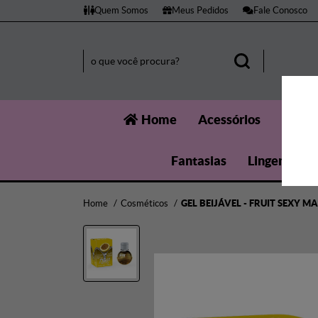
Quem Somos
Meus Pedidos
Fale Conosco
Home
Acessórios
Aumen
Fantasias
Lingerie
Home
Cosméticos
GEL BEIJÁVEL - FRUIT SEXY M