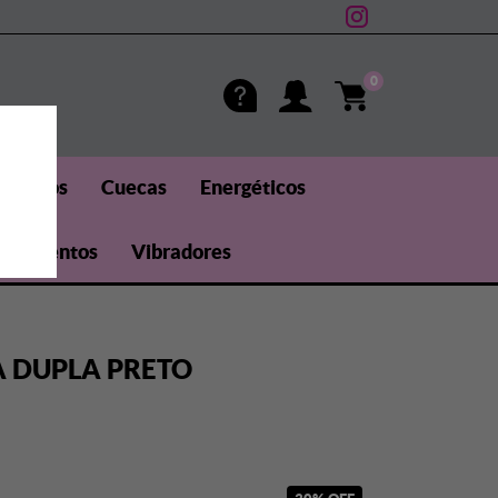
0
méticos
Cuecas
Energéticos
uplementos
Vibradores
A DUPLA PRETO