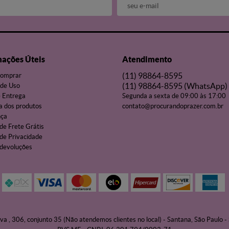
mações Úteis
Atendimento
(11)
98864-8595
omprar
(11)
98864-8595
(WhatsApp)
de Uso
e Entrega
Segunda a sexta de 09:00 às 17:00
a dos produtos
contato@procurandoprazer.com.br
nça
 de Frete Grátis
 de Privacidade
 devoluções
va , 306, conjunto 35 (Não atendemos clientes no local)
-
Santana, São Paulo
-