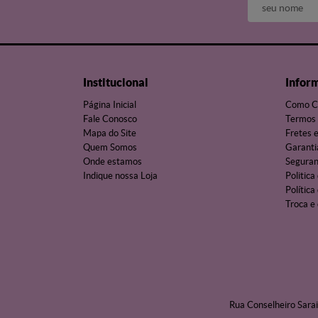
Institucional
Infor
Página Inicial
Como C
Fale Conosco
Termos 
Mapa do Site
Fretes 
Quem Somos
Garanti
Onde estamos
Segura
Indique nossa Loja
Politica
Política
Troca e
Rua Conselheiro Sarai