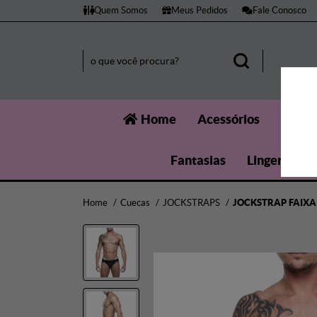
Quem Somos
Meus Pedidos
Fale Conosco
Home
Acessórios
Aumen
Fantasias
Lingerie
Home
Cuecas
JOCKSTRAPS
JOCKSTRAP FAIXA