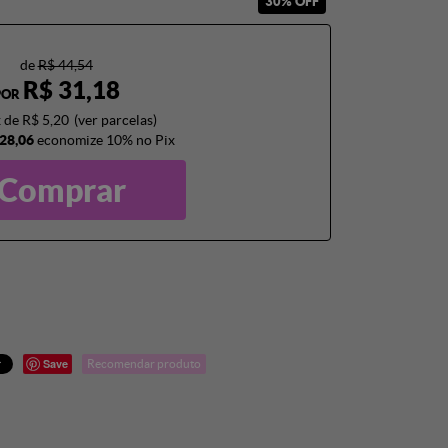
30% OFF
de
R$ 44,54
R$ 31,18
POR
x
de
R$ 5,20
(ver parcelas)
28,06
economize
10%
no Pix
Comprar
Save
Recomendar produto