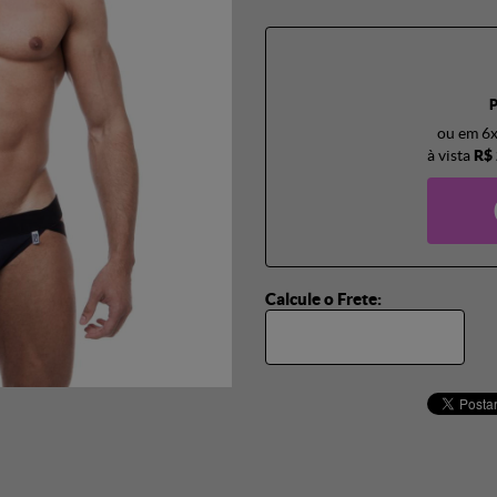
ou em
6
à vista
R$ 
Calcule o Frete: