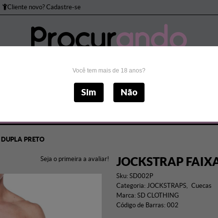
Cliente novo? Cadastre-se
Você tem mais de 18 anos?
to Peniano
Bomba Peniana
Brincadeiras
Cos
Sim
Não
Masturbadores
Próteses
Sado
Sexo Anal
S
 DUPLA PRETO
JOCKSTRAP FAIX
Seja o primeira a avaliar!
Sku:
SD002P
Categoria:
JOCKSTRAPS
Cuecas
Marca:
SD CLOTHING
Código de Barras:
002